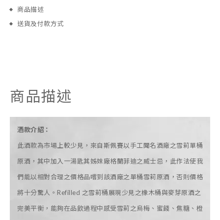
商品描述
送貨及付款方式
商品描述
酒款介紹：
此酒款為市場上較少見，來自斯佩賽以手工聞名酒廠之雪莉單桶
原酒，其中加入一湯匙其姊妹廠格蘭菲迪之威士忌，此作法使我
們能以相對合理之價格品嚐到該酒廠之單桶雪莉原酒，否則價格
將十分驚人。Refilled 之雪莉桶展現少見之橡木桶與麥芽原酒之
完美平衡，能夠在品飲過程中感受雪莉之烏梅、蜜餞、焦糖、橙