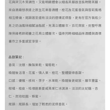
花與深沉木質調性，又能明顯體會以細長蒸餾器並長時間蒸餾，
來自酒廠想表達之原生花果香酒體，橙花及花蜜香氣與雪莉風格
相互繚繞，尾韻甚至還有淡淡的煙燻泥煤香，更有在官方裝瓶少
見之奶油風味細膩油脂感，充滿立體層次，百花齊放，完整呼應
陳俐維老師砌畫之花鳥立體層次。值得同時細細品味酒體與酒標
畫作之多重感官享受。
品飲筆記 :
香氣：沈穩、醃製果乾、葡萄乾。
喚醒後活潑、花蜜、情人果、橙花、整體變得香甜。
口感：優雅、核桃、李子、水果乾。喚醒後更綻放、層次豐富、
柑橘、橙皮、哈根達斯夏威夷果仁冰淇淋、淡淡的太妃糖、杏
仁、炭培桂圓、蜂蜜。
尾韻：尾韻長，增加了輕柔的泥煤香氣。