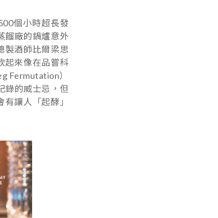
的500個小時超長發
蒸餾廠的鍋爐意外
總製酒師比爾梁思
飲起來像在品嘗科
mutation）
記錄的威士忌，但
會有讓人「起酵」