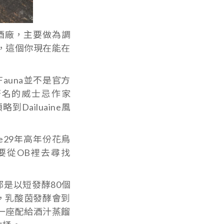
的酒廠，主要做為調
nge，這個你現在能在
 Fauna並不是官方
著名的威士忌作家
略到Dailuaine風
e29年高年份花鳥
以想要從OB裡去尋找
都是以短發酵80個
，乳酸茵發酵會到
，一座配給酒汁蒸餾