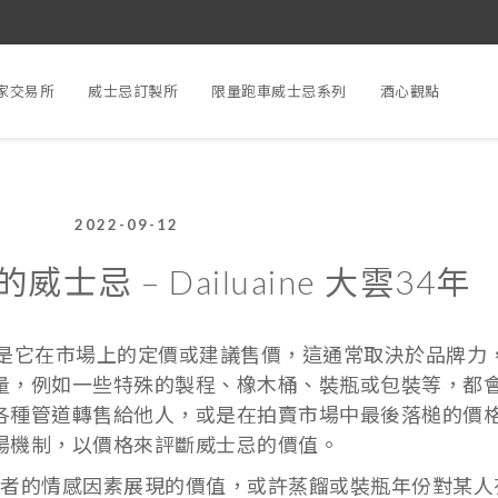
家交易所
威士忌訂製所
限量跑車威士忌系列
酒心觀點
2022-09-12
士忌 – Dailuaine 大雲34年
種是它在市場上的定價或建議售價，這通常取決於品牌力
量，例如一些特殊的製程、橡木桶、裝瓶或包裝等，都
各種管道轉售給他人，或是在拍賣市場中最後落槌的價
場機制，以價格來評斷威士忌的價值。
者的情感因素展現的價值，或許蒸餾或裝瓶年份對某人