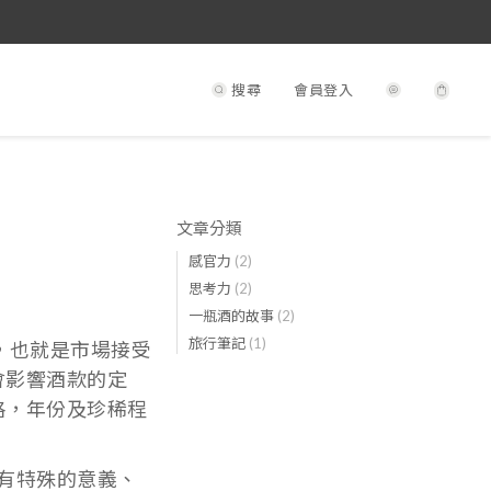
搜尋
會員登入
文章分類
感官力
(2)
思考力
(2)
一瓶酒的故事
(2)
旅行筆記
(1)
，也就是市場接受
會影響酒款的定
格，年份及珍稀程
有特殊的意義、