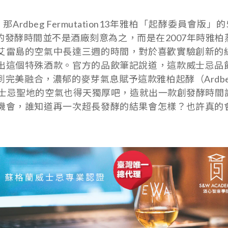
beg Fermutation13年雅柏「起酵委員會版」
發酵時間並不是酒廠刻意為之，而是在2007年時雅柏
艾雷島的空氣中長達三週的時間，對於喜歡實驗創新的
出這個特殊酒款。官方的品飲筆記說道，這款威士忌品
融合，濃郁的麥芽氣息賦予這款雅柏起酵（Ardbeg Fer
威士忌聖地的空氣也得天獨厚吧，造就出一款創發酵時間
機會，誰知道再一次超長發酵的結果會怎樣？也許真的