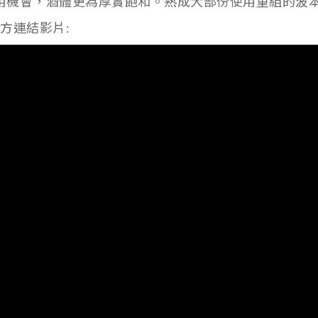
用機會，酒體更為厚實飽和。熟成大部份使用重組的波
方連結影片: